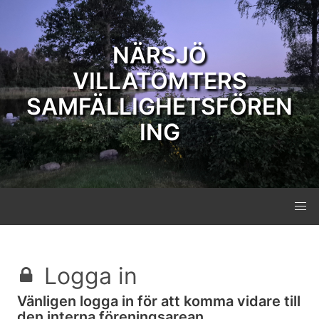
NÄRSJÖ
VILLATOMTERS
SAMFÄLLIGHETSFÖREN
ING
Logga in
Vänligen logga in för att komma vidare till
den interna föreningsarean.