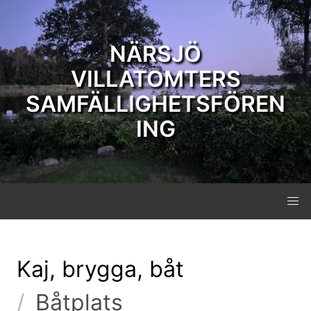
NÄRSJÖ
VILLATOMTERS
SAMFÄLLIGHETSFÖREN
ING
Kaj, brygga, båt
Båtplats