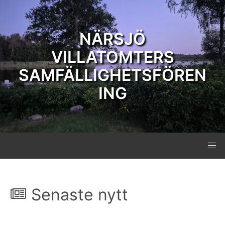
NÄRSJÖ
VILLATOMTERS
SAMFÄLLIGHETSFÖREN
ING
Senaste nytt