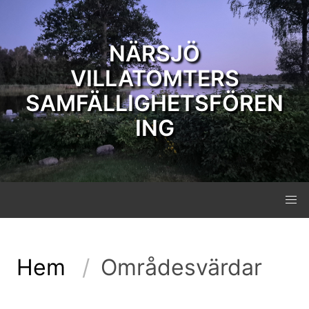
NÄRSJÖ
VILLATOMTERS
SAMFÄLLIGHETSFÖREN
ING
Hem
Områdesvärdar